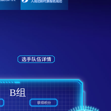
B组
获得积分