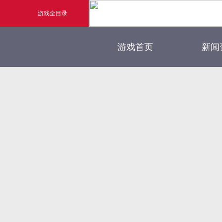
游戏全目录
官方
游戏首页
新闻
玄幻游戏
新闻
玄天之剑
游戏
剑啸九州
猛将OL
《勇士ol》预约开启
【
横版格斗动作网游
首