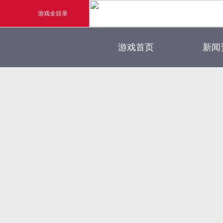
游戏全目录
官方
游戏首页
新闻
玄幻游戏
新闻
玄天之剑
游戏
剑啸九州
猛将OL
《勇士ol》预约开启
【
横版格斗动作网游
首