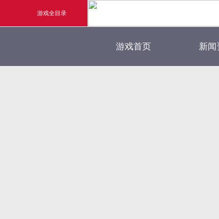
游戏全目录
官方
游戏首页
新闻
玄幻游戏
新闻
玄天之剑
游戏
剑啸九州
猛将OL
《勇士ol》预约开启
【
横版格斗动作网游
首