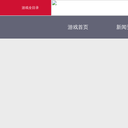
游戏全目录
官方
游戏首页
新闻
玄幻游戏
新闻
玄天之剑
游戏
剑啸九州
猛将OL
《勇士ol》预约开启
【
横版格斗动作网游
首