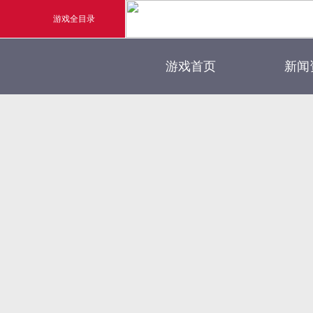
游戏全目录
官方
游戏首页
新闻
玄幻游戏
新闻
玄天之剑
游戏
剑啸九州
猛将OL
《勇士ol》预约开启
【
横版格斗动作网游
首