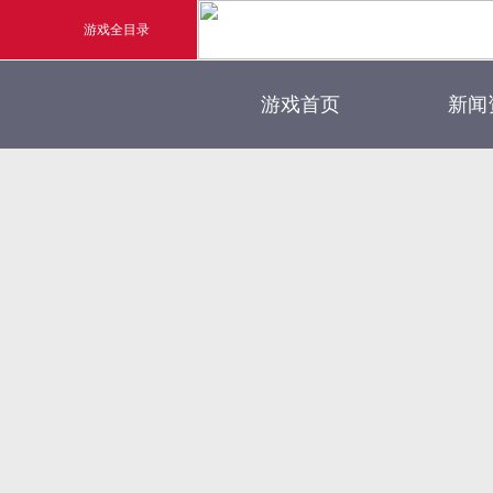
游戏全目录
官方
游戏首页
新闻
玄幻游戏
新闻
玄天之剑
游戏
剑啸九州
猛将OL
《勇士ol》预约开启
【
横版格斗动作网游
首