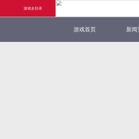
游戏全目录
官方
游戏首页
新闻
玄幻游戏
新闻
玄天之剑
游戏
剑啸九州
猛将OL
《勇士ol》预约开启
【
横版格斗动作网游
首