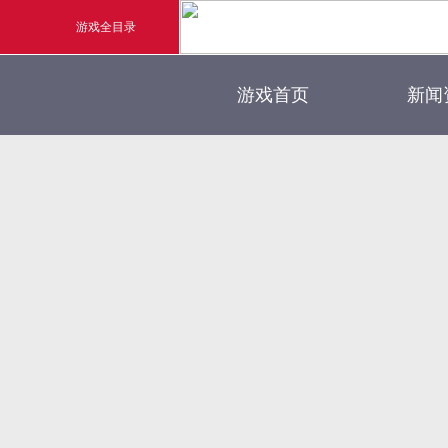
游戏全目录
官方
游戏首页
新闻
玄幻游戏
新闻
玄天之剑
游戏
剑啸九州
猛将OL
《勇士ol》预约开启
【
横版格斗动作网游
首