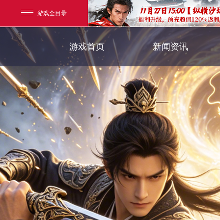
游戏全目录
官方新闻
游戏首页
新闻资讯
玄幻游戏
新闻公告
玄天之剑
游戏活动
剑啸九州
猛将OL
【
《勇士ol》预约开启
【西游】神兽版新版
横版格斗动作网游
首款骑战回合制端游