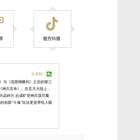
分享到：
》与《流星蝴蝶剑》之后的第三
漫《神兵玄奇》。在玄天大陆上，
天晶碎片,合成旷世神兵荡尽魔
的创新“斗魂”玩法更是带给人眼