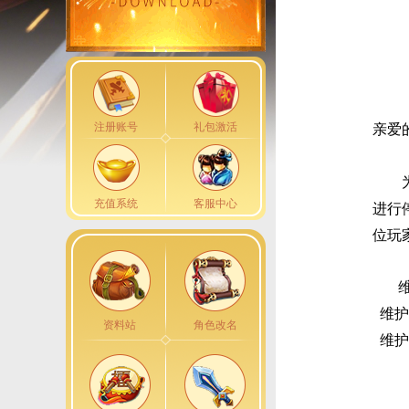
注册账号
礼包激活
亲爱
充值系统
客服中心
进行
位玩
维护
资料站
角色改名
维护