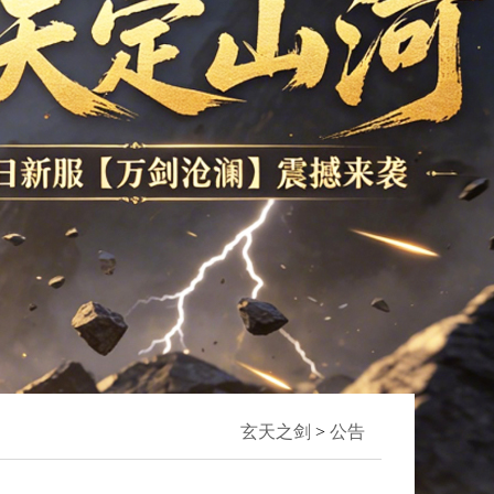
玄天之剑
>
公告