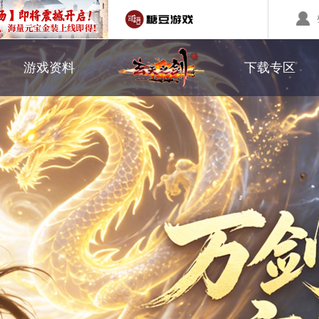
职业介绍
游戏下载
游戏资料
下载专区
回合制游戏
国战游戏
特色游戏
副本系统
补丁下载
醉红楼
秦始皇
勇士无双
转职系统
醉八仙
斗神
西游】神兽版
本
《秦始皇ol》国庆大服
【醉八仙】新派回合制
【北
国战的号角已经打响
八仙过海故事背景
注册账号
客服中心