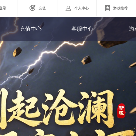
登录
充值
个人中心
游戏推荐
游戏充值
联系客服
充值中心
客服中心
游
网页游戏
充值查询
官方微博
ZAZA超级英雄
充值帮助
欧战纪】北欧神话为世界观
小体量好上手