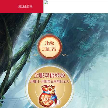
游戏全目录
玄幻游戏
玄天之剑
剑啸九州
猛将OL
《勇士ol》预约开启
【
横版格斗动作网游
首