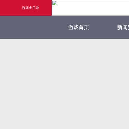
游戏全目录
官方
游戏首页
新闻
玄幻游戏
新闻
玄天之剑
游戏
剑啸九州
猛将OL
《勇士ol》预约开启
【
横版格斗动作网游
首