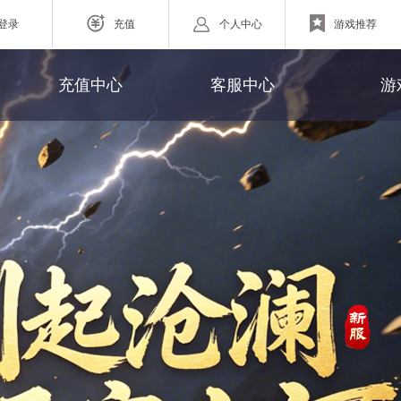
登录
充值
个人中心
游戏推荐
游戏充值
联系客服
充值中心
客服中心
游
网页游戏
充值查询
官方微博
ZAZA超级英雄
充值帮助
欧战纪】北欧神话为世界观
小体量好上手