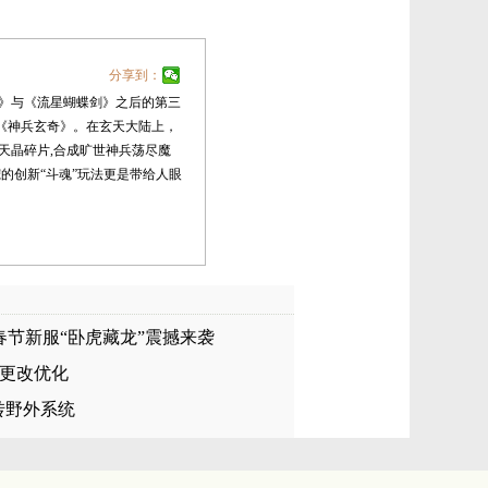
分享到：
》与《流星蝴蝶剑》之后的第三
漫《神兵玄奇》。在玄天大陆上，
天晶碎片,合成旷世神兵荡尽魔
的创新“斗魂”玩法更是带给人眼
日春节新服“卧虎藏龙”震撼来袭
更改优化
转野外系统