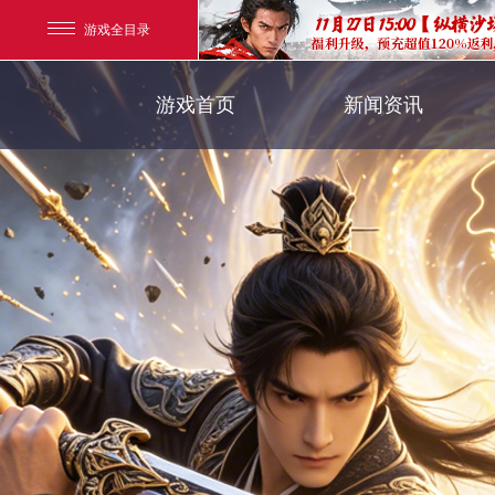
游戏全目录
官方新闻
游戏首页
新闻资讯
玄幻游戏
新闻公告
玄天之剑
游戏活动
剑啸九州
猛将OL
【
《勇士ol》预约开启
【西游】神兽版新版
横版格斗动作网游
首款骑战回合制端游