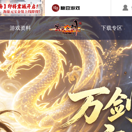
职业介绍
游戏下载
游戏资料
下载专区
回合制游戏
国战游戏
特色游戏
副本系统
补丁下载
醉红楼
秦始皇
勇士无双
转职系统
醉八仙
斗神
西游】神兽版
本
《秦始皇ol》国庆大服
【醉八仙】新派回合制
【北
国战的号角已经打响
八仙过海故事背景
注册账号
客服中心