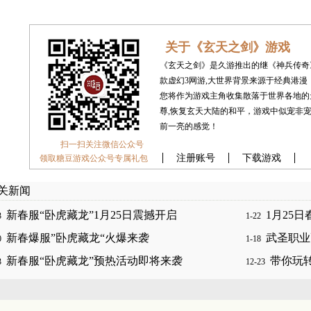
关于《玄天之剑》游戏
《玄天之剑》是久游推出的继《神兵传奇
款虚幻3网游,大世界背景来源于经典港
您将作为游戏主角收集散落于世界各地的
尊,恢复玄天大陆的和平，游戏中似宠非宠
前一亮的感觉！
扫一扫关注微信公众号
注册账号
下载游戏
领取糖豆游戏公众号专属礼包
关新闻
新春服“卧虎藏龙”1月25日震撼开启
1月25
3
1-22
新春爆服”卧虎藏龙“火爆来袭
武圣职业
0
1-18
新春服“卧虎藏龙”预热活动即将来袭
带你玩
3
12-23