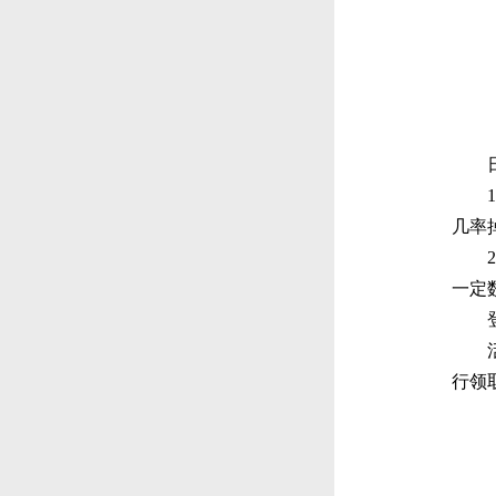
几率
一定
行领