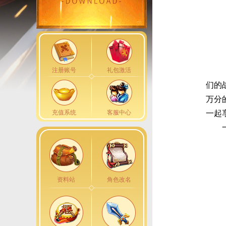
注册账号
礼包激活
们的
万分
充值系统
客服中心
一起
资料站
角色改名