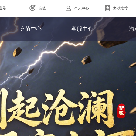
登录
充值
个人中心
游戏推荐
游戏充值
联系客服
充值中心
客服中心
游
网页游戏
充值查询
官方微博
ZAZA超级英雄
充值帮助
欧战纪】北欧神话为世界观
小体量好上手