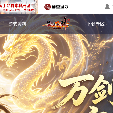
职业介绍
游戏下载
游戏资料
下载专区
回合制游戏
国战游戏
特色游戏
副本系统
补丁下载
醉红楼
秦始皇
勇士无双
转职系统
醉八仙
斗神
西游】神兽版
本
《秦始皇ol》国庆大服
【醉八仙】新派回合制
【北
国战的号角已经打响
八仙过海故事背景
注册账号
客服中心