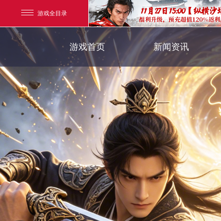
游戏全目录
官方新闻
游戏首页
新闻资讯
玄幻游戏
新闻公告
玄天之剑
游戏活动
剑啸九州
猛将OL
【
《勇士ol》预约开启
【西游】神兽版新版
横版格斗动作网游
首款骑战回合制端游